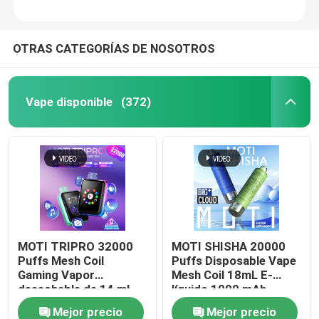
OTRAS CATEGORÍAS DE NOSOTROS
Vape disponible
(372)
MOTI TRIPRO 32000
MOTI SHISHA 20000
Puffs Mesh Coil
Puffs Disposable Vape
Gaming Vapor
Mesh Coil 18mL E-
desechable de 14 ml
líquido 1000 mAh
líquido electrónico de
20mg/mL Nicotina
Mejor precio
Mejor precio
650 mAh 50 mg de
tipo-C