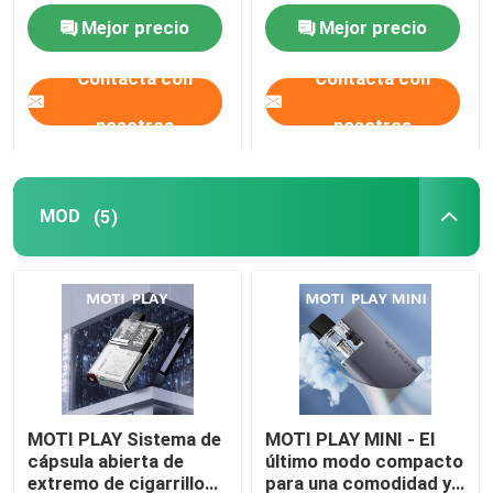
de vapeo rica y
diseño magnético para
Mejor precio
Mejor precio
personalizable
el máximo placer de
Vainas
vapear
Contacta con
Contacta con
nosotros
nosotros
MOD
Bolsa de nicotina
MOD
(5)
e liquido
ELFBAR Vape
Vaporizador MOTI
MOTI PLAY Sistema de
MOTI PLAY MINI - El
cápsula abierta de
último modo compacto
EPLUS Vape
extremo de cigarrillo
para una comodidad y