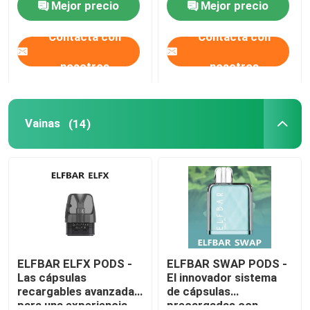
Mejor precio
Mejor precio
superior
Contacta con
Contacta con
Sobre nosotros
nosotros
nosotros
Visita a la fábrica
Vainas
(14)
Control de Calidad
Contacto
Solicitar una cotización
Vape disponible
ELFBAR ELFX PODS -
ELFBAR SWAP PODS -
Las cápsulas
El innovador sistema
recargables avanzadas
de cápsulas
Sistema de la vaina
para una experiencia
precargadas con