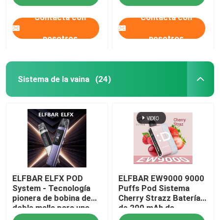
nicotina
Contacta con
Contacta con
nosotros
nosotros
Sistema de la vaina
(24)
Inicio
ELFBAR ELFX POD
ELFBAR EW9000 9000
Productos
System - Tecnología
Puffs Pod Sistema
pionera de bobina de
Cherry Strazz Batería
doble malla para una
de 200 mAh de
Videos
experiencia de vapeo
capacidad