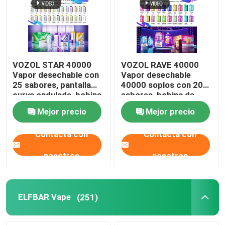
VOZOL STAR 40000
VOZOL RAVE 40000
Vapor desechable con
Vapor desechable
25 sabores, pantalla
40000 soplos con 20
curva ondulada, bobina
sabores, bobina de
de doble malla, batería
doble malla, batería
Mejor precio
Mejor precio
recargable de 1000
recargable de
mAh
1000mAh
Contacta con
Contacta con
nosotros
nosotros
ELFBAR Vape
(251)