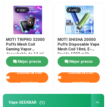
Sobre nosotros
Visita a la fábrica
MOTI TRIPRO 32000
MOTI SHISHA 20000
Control de Calidad
Puffs Mesh Coil
Puffs Disposable Vape
Gaming Vapor
Mesh Coil 18mL E-
desechable de 14 ml
líquido 1000 mAh
líquido electrónico de
20mg/mL Nicotina
Contacto
Mejor precio
Mejor precio
650 mAh 50 mg de
tipo-C
nicotina
Contacta con
Contacta con
Solicitar una cotización
nosotros
nosotros
Vozol Vape
Vape GEEKBAR
(1)
ELFBAR Vape