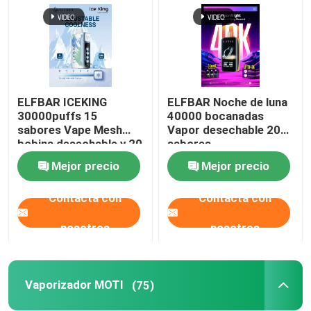
ELFBAR ICEKING
ELFBAR Noche de luna
30000puffs 15
40000 bocanadas
sabores Vape Mesh
Vapor desechable 20
bobina desechable y 20
sabores
ml de capacidad de
Mejor precio
Mejor precio
líquido electrónico
Contacta con
Contacta con
Inicio
nosotros
nosotros
Productos
Vaporizador MOTI
(75)
Videos