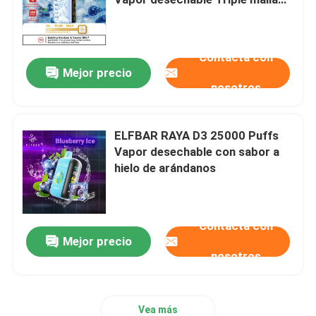
bobina de color de arándanos
sabor a hielo
Vaporizador MOTI
Contacta con
Mejor precio
Vape GEEKBAR
nosotros
OXBAR Vapor
ELFBAR RAYA D3 25000 Puffs
Vapor desechable con sabor a
hielo de arándanos
Uwell Vape
Vaporizador PEAKBAR
Contacta con
Mejor precio
nosotros
Vapores de humo
Vape hqd
Vea más