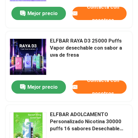
Contacta con
Mejor precio
nosotros
ELFBAR RAYA D3 25000 Puffs
Vapor desechable con sabor a
uva de fresa
Contacta con
Mejor precio
nosotros
Inicio
ELFBAR ADOLCAMENTO
Productos
Personalizado Nicotina 30000
puffs 16 sabores Desechable
Vape Mesh bobina de pasta
Videos