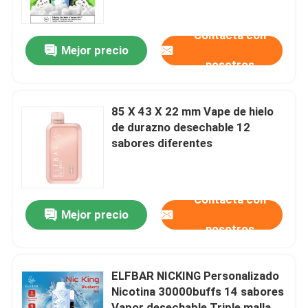
sabor a manzana
Contacta con
Sobre nosotros
Mejor precio
nosotros
Visita a la fábrica
85 X 43 X 22 mm Vape de hielo
Control de Calidad
de durazno desechable 12
sabores diferentes
Contacto
Contacta con
Solicitar una cotización
Mejor precio
nosotros
Vozol Vape
ELFBAR NICKING Personalizado
Nicotina 30000buffs 14 sabores
ELFBAR Vape
Vapor desechable Triple malla