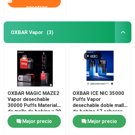
nosotros
OXBAR Vapor
(3)
OXBAR MAGIC MAZE2
OXBAR ICE NIC 35000
Vapor desechable
Puffs Vapor
30000 Puffs Material
desechable doble malla
de malla de bobina y 20
de bobina 17 sabores
sabores 90 * 53 *
Mejor precio
Mejor precio
23mm Tamaño
Contacta con
Contacta con