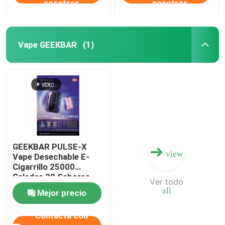
nosotros
nosotros
Vape GEEKBAR
(1)
GEEKBAR PULSE-X
view
Vape Desechable E-
Cigarrillo 25000
Caladas 20 Sabores
Ver todo
Primera Pantalla Curva
all
Mejor precio
del Mundo
Contacta con