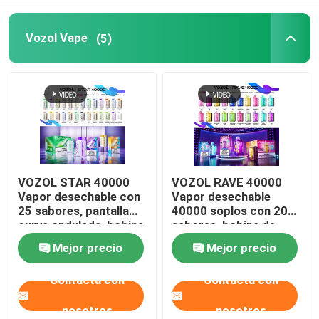
Vozol Vape
(5)
VOZOL STAR 40000
VOZOL RAVE 40000
Vapor desechable con
Vapor desechable
25 sabores, pantalla
40000 soplos con 20
curva ondulada, bobina
sabores, bobina de
de doble malla, batería
doble malla, batería
Mejor precio
Mejor precio
recargable de 1000
recargable de
mAh
1000mAh
Contacta con
Contacta con
nosotros
nosotros