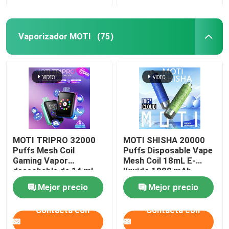
Vaporizador MOTI
(75)
MOTI TRIPRO 32000
MOTI SHISHA 20000
Puffs Mesh Coil
Puffs Disposable Vape
Gaming Vapor
Mesh Coil 18mL E-
desechable de 14 ml
líquido 1000 mAh
líquido electrónico de
20mg/mL Nicotina
Mejor precio
Mejor precio
650 mAh 50 mg de
tipo-C
nicotina
Contacta con
Contacta con