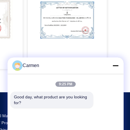
Carmen
9:25 PM
Good day, what product are you looking 
for?
l Mayor Centro De Investigación Y Desarrollo
 Producción Disposable Vape Proveedor En
hina