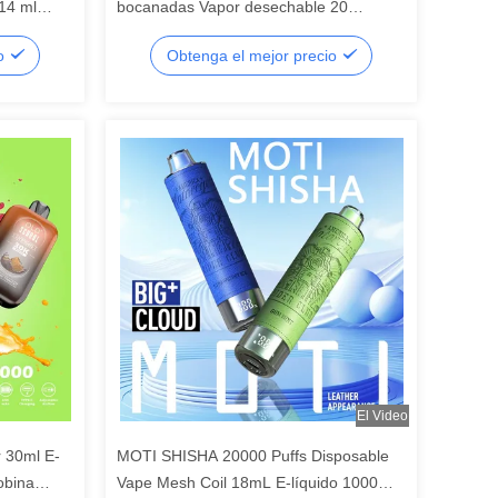
14 ml
bocanadas Vapor desechable 20
h 50 mg de
sabores
io
Obtenga el mejor precio
El Video
30ml E-
MOTI SHISHA 20000 Puffs Disposable
obina
Vape Mesh Coil 18mL E-líquido 1000