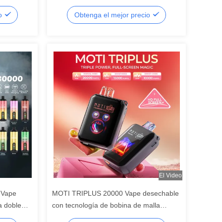
de aire
mAh 20mg/mL Nicotina tipo-C
io
Obtenga el mejor precio
El Video
 Vape
MOTI TRIPLUS 20000 Vape desechable
a doble
con tecnología de bobina de malla
table
pantalla HD y flujo de aire ajustable