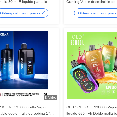
alla 30 ml E-líquido pantalla
Gaming Vapor desechable de 
ta 650mAh ajustable de flujo de
líquido electrónico de 650 mA
Obtenga el mejor precio
Obtenga el mejor prec
po-C
nicotina
El Video
ICE NIC 35000 Puffs Vapor
OLD SCHOOL LN30000 Vapor 
able doble malla de bobina 17
líquido 650mAh Doble malla b