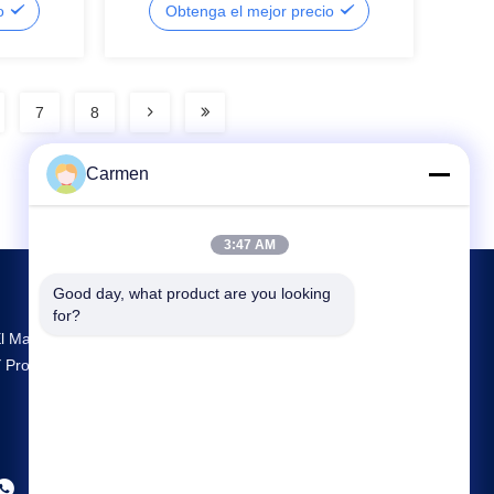
io
Obtenga el mejor precio
20000 puffs 18ml E-líquido
7
8
Carmen
3:47 AM
Good day, what product are you looking 
for?
l Mayor Centro De Investigación Y Desarrollo
 Producción Vozol Vape Proveedor En China