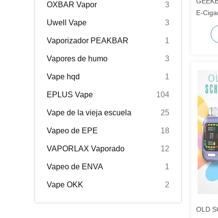
GEEKB
OXBAR Vapor
3
E-Ciga
Uwell Vape
3
Primer
Vaporizador PEAKBAR
1
Vapores de humo
3
Vape hqd
1
EPLUS Vape
104
Vape de la vieja escuela
25
Vapeo de EPE
18
VAPORLAX Vaporado
12
Vapeo de ENVA
1
Vape OKK
2
OLD S