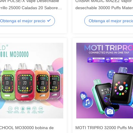
AR PULSE-X Vape Desechable
OXBAR MAGIC MAZE2 Vapor
rrillo 25000 Caladas 20 Sabores
desechable 30000 Puffs Mater
a Pantalla Curva del Mundo
malla de bobina y 20 sabores 9
Obtenga el mejor precio
Obtenga el mejor prec
23mm Tamaño
CHOOL MO30000 bobina de
MOTI TRIPRO 32000 Puffs Me