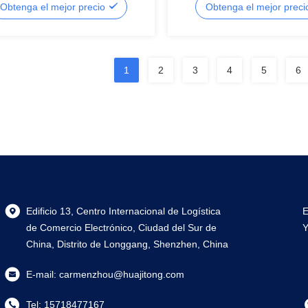
Obtenga el mejor precio
Obtenga el mejor prec
1
2
3
4
5
6
Edificio 13, Centro Internacional de Logística
E
de Comercio Electrónico, Ciudad del Sur de
Y
China, Distrito de Longgang, Shenzhen, China
E-mail:
carmenzhou@huajitong.com
Tel:
15718477167