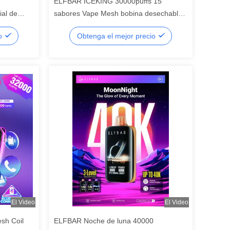
ELFBAR ICEKING 30000puffs 15
ial de
sabores Vape Mesh bobina desechable
0 * 53 *
y 20 ml de capacidad de líquido
io
Obtenga el mejor precio
electrónico
El Video
El Video
sh Coil
ELFBAR Noche de luna 40000