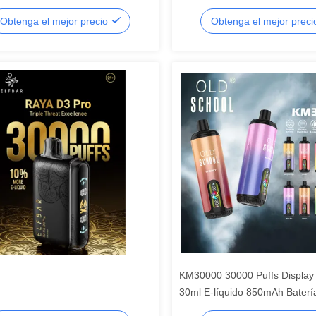
s
30000 puffs ajustable de flujo 
Obtenga el mejor precio
Obtenga el mejor prec
Tipo-C de carga
KM30000 30000 Puffs Display
30ml E-líquido 850mAh Baterí
malla bobina flujo de aire ajus