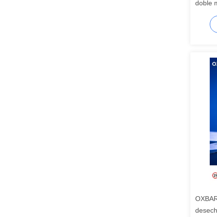
doble m
comple
aire ti
OXBAR 
desech