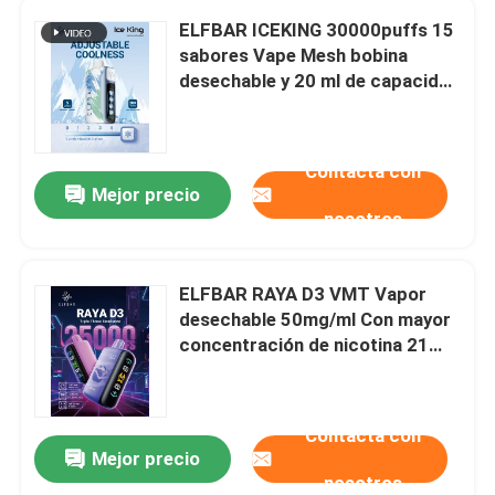
ELFBAR ICEKING 30000puffs 15
sabores Vape Mesh bobina
desechable y 20 ml de capacidad
de líquido electrónico
Contacta con
Mejor precio
nosotros
ELFBAR RAYA D3 VMT Vapor
desechable 50mg/ml Con mayor
concentración de nicotina 21
sabores para sus necesidades
de vapeo
Contacta con
Mejor precio
nosotros