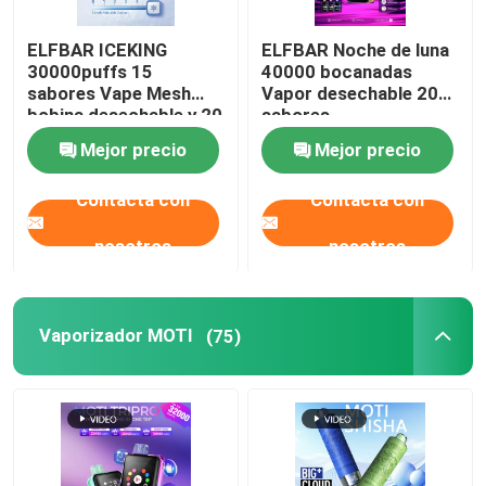
ELFBAR ICEKING
ELFBAR Noche de luna
30000puffs 15
40000 bocanadas
sabores Vape Mesh
Vapor desechable 20
bobina desechable y 20
sabores
ml de capacidad de
Mejor precio
Mejor precio
líquido electrónico
Contacta con
Contacta con
nosotros
nosotros
Vaporizador MOTI
(75)