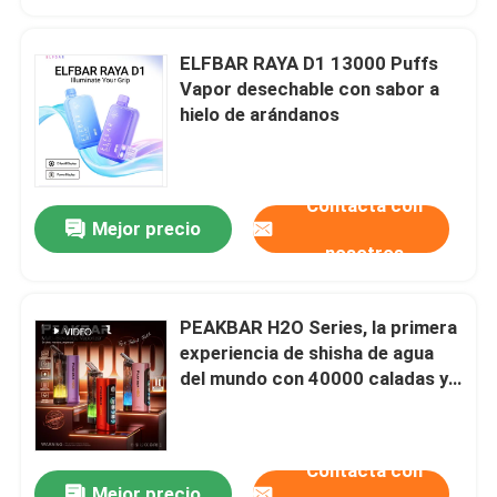
ELFBAR RAYA D1 13000 Puffs
Vapor desechable con sabor a
hielo de arándanos
Contacta con
Mejor precio
nosotros
PEAKBAR H2O Series, la primera
Inicio
experiencia de shisha de agua
del mundo con 40000 caladas y
10 sabores
Productos
Contacta con
Videos
Mejor precio