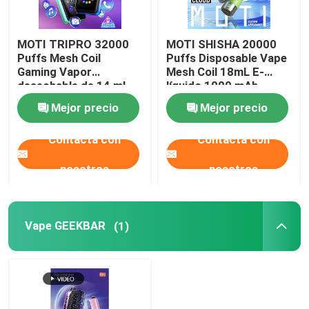
MOTI TRIPRO 32000
MOTI SHISHA 20000
Puffs Mesh Coil
Puffs Disposable Vape
Gaming Vapor
Mesh Coil 18mL E-
desechable de 14 ml
líquido 1000 mAh
líquido electrónico de
20mg/mL Nicotina
Mejor precio
Mejor precio
650 mAh 50 mg de
tipo-C
nicotina
Contacta con
Contacta con
nosotros
nosotros
Vape GEEKBAR
(1)