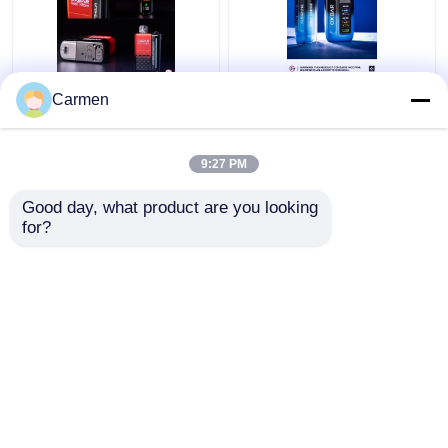
OXBAR MAGIC MAZE2
OXBAR ICE NIC 35000
Carmen
Vapor desechable
Puffs Vapor
30000 Puffs Material
desechable doble malla
de malla de bobina y 20
de bobina 17 sabores
9:27 PM
sabores 90 * 53 *
Mejor precio
Mejor precio
23mm Tamaño
Good day, what product are you looking 
for?
Contacta con
Contacta con
nosotros
nosotros
Vea más
Inicio
Mapa del
Contacta con
Desktop
Sitio
nosotros
Site
Mapa del Sitio
Política de privacidad