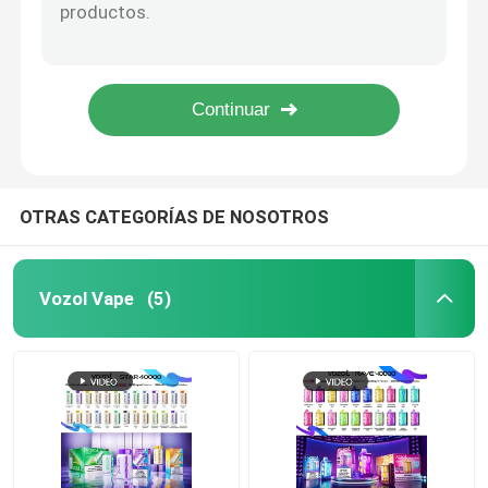
Vape desechable - bobina de malla, 600 bolas, 2 ml de líquido electrónico, 20 mg de nicotina, cordones de zapatos convenientes Vape, Kiwi de fresa
ELFBAR CR600 Puffs Vapor desechable malla bobina 2 ml E-líquido 20 mg Nicotina Fresa frambuesa
Vaporizador MOTI
20 mg de cordones de zapatos de nicotina Triple Mango Vape Mesh desechable bobina de 600 puffs 2 ml de líquido electrónico
USA Mix 600 Puffs Vapor desechable 2 ml E Vapor líquido 20 mg Vape de zapatos con cordones de nicotina
Vape GEEKBAR
Una sola vez 600 bocanadas de sandía Hielo Vape Pen 2 ml de líquido electrónico 20 mg de nicotina cordones de zapatos Vape
OXBAR Vapor
OTRAS CATEGORÍAS DE NOSOTROS
Uwell Vape
Vozol Vape
(5)
Vaporizador PEAKBAR
Vapores de humo
Vape hqd