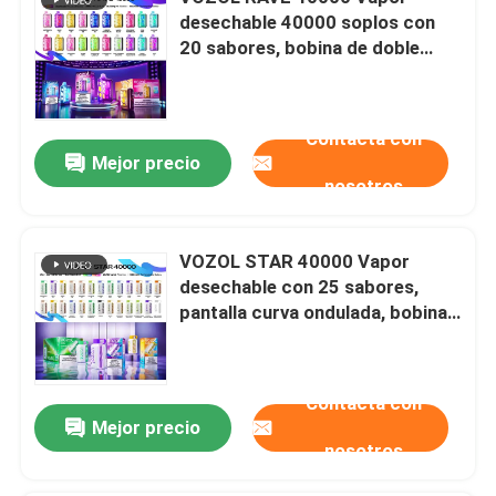
desechable 40000 soplos con
20 sabores, bobina de doble
malla, batería recargable de
1000mAh
Contacta con
Mejor precio
nosotros
VOZOL STAR 40000 Vapor
desechable con 25 sabores,
pantalla curva ondulada, bobina
de doble malla, batería
recargable de 1000 mAh
Contacta con
Mejor precio
nosotros