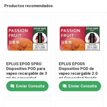
Productos recomendados
EPLUS EPOD 5PRO
EPLUS EPOD5
Dispositivo POD para
Dispositivo POD de
vapeo recargable de 3
vapeo recargable 2.0
Inicio
ml de capacidad
ml Capacidad líquida
líquida 20 mg/ml de
20 mg/ml Opciones de
Enviar Consulta
Enviar Consulta
nicotina
sabor de nicotina 21
Productos
Videos