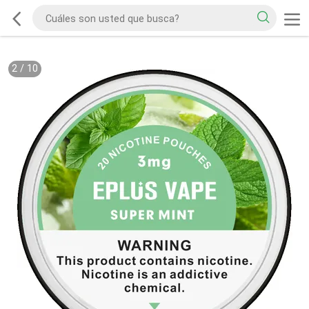
2
/
10