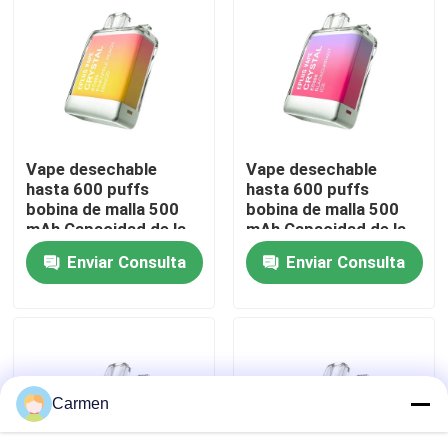
Sobre nosotros
Visita a la fábrica
Vape desechable
Vape desechable
Control de Calidad
hasta 600 puffs
hasta 600 puffs
bobina de malla 500
bobina de malla 500
mAh Capacidad de la
mAh Capacidad de la
Contacto
batería 2 ml E-líquido
batería 2 ml E-líquido
Enviar Consulta
Enviar Consulta
Ananas melocotón
grosella negra
mango
Solicitar una cotización
Vozol Vape
Carmen
ELFBAR Vape