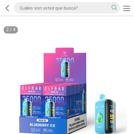
2
/
4