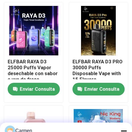
Sobre nosotros
Visita a la fábrica
Control de Calidad
ELFBAR RAYA D3
ELFBAR RAYA D3 PRO
25000 Puffs Vapor
30000 Puffs
Contacto
desechable con sabor
Disposable Vape with
a uva de fresa
15 Flavors
Enviar Consulta
Enviar Consulta
Solicitar una cotización
Vozol Vape
ELFBAR Vape
Carmen