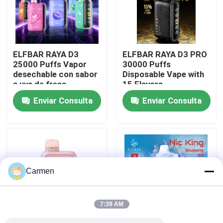
Sobre nosotros
ELFBAR RAYA D3
ELFBAR RAYA D3 PRO
Visita a la fábrica
25000 Puffs Vapor
30000 Puffs
desechable con sabor
Disposable Vape with
a uva de fresa
15 Flavors
Control de Calidad
Enviar Consulta
Enviar Consulta
Contacto
Solicitar una cotización
Carmen
Vozol Vape
7:39 AM
ELFBAR Vape