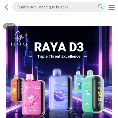
2
/
5