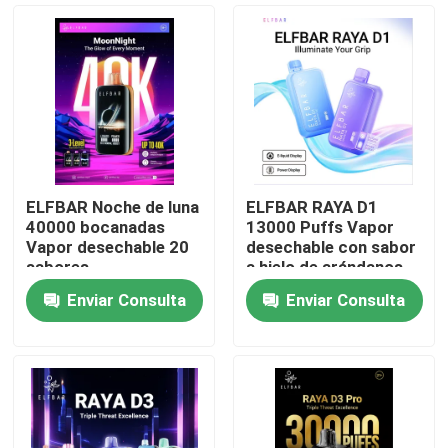
ELFBAR Noche de luna
ELFBAR RAYA D1
40000 bocanadas
13000 Puffs Vapor
Vapor desechable 20
desechable con sabor
sabores
a hielo de arándanos
Enviar Consulta
Enviar Consulta
Inicio
Productos
Videos