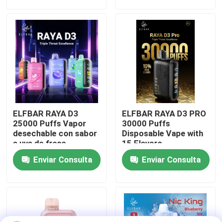
Sobre nosotros
Visita a la fábrica
Control de Calidad
ELFBAR RAYA D3
ELFBAR RAYA D3 PRO
Contacto
25000 Puffs Vapor
30000 Puffs
desechable con sabor
Disposable Vape with
a uva de fresa
15 Flavors
Solicitar una cotización
Enviar Consulta
Enviar Consulta
Vozol Vape
ELFBAR Vape