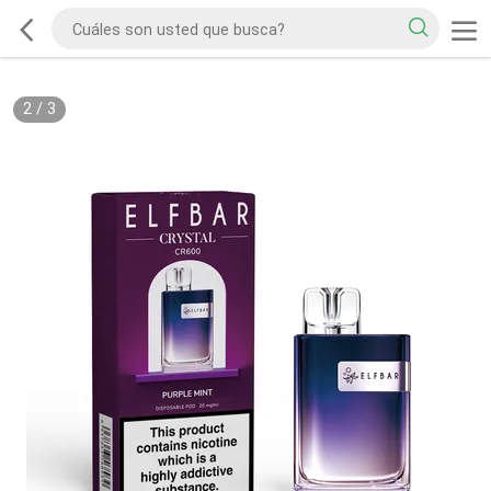
2
/
3