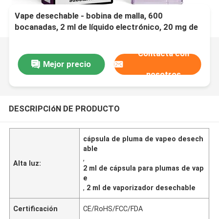
Vape desechable - bobina de malla, 600
bocanadas, 2 ml de líquido electrónico, 20 mg de
nicotina, cordones de zapatos convenientes Vape,
menta púrpura
Contacta con
Mejor precio
nosotros
DESCRIPCIóN DE PRODUCTO
cápsula de pluma de vapeo desech
able
,
Alta luz:
2 ml de cápsula para plumas de vap
e
,
2 ml de vaporizador desechable
Certificación
CE/RoHS/FCC/FDA