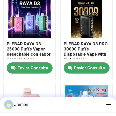
Sobre nosotros
Visita a la fábrica
ELFBAR RAYA D3
ELFBAR RAYA D3 PRO
Control de Calidad
25000 Puffs Vapor
30000 Puffs
desechable con sabor
Disposable Vape with
a uva de fresa
15 Flavors
Contacto
Enviar Consulta
Enviar Consulta
Solicitar una cotización
Vozol Vape
Carmen
ELFBAR Vape