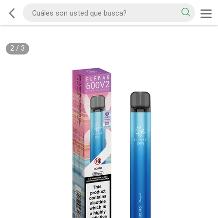
2
/
3