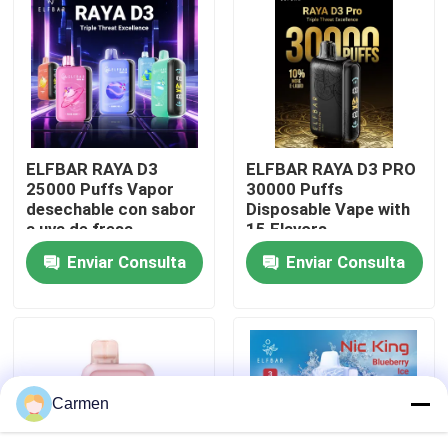
Sobre nosotros
Visita a la fábrica
ELFBAR RAYA D3
ELFBAR RAYA D3 PRO
Control de Calidad
25000 Puffs Vapor
30000 Puffs
desechable con sabor
Disposable Vape with
a uva de fresa
15 Flavors
Contacto
Enviar Consulta
Enviar Consulta
Solicitar una cotización
Vozol Vape
Carmen
ELFBAR Vape