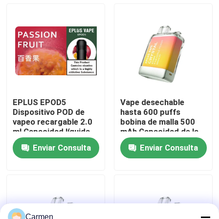
Sobre nosotros
Visita a la fábrica
Control de Calidad
EPLUS EPOD5
Vape desechable
Dispositivo POD de
hasta 600 puffs
Contacto
vapeo recargable 2.0
bobina de malla 500
ml Capacidad líquida
mAh Capacidad de la
20 mg/ml Opciones de
batería 2 ml E-líquido
Enviar Consulta
Enviar Consulta
sabor de nicotina 21
Ananas melocotón
Solicitar una cotización
mango
Vozol Vape
ELFBAR Vape
Carmen