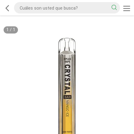
1
/
1