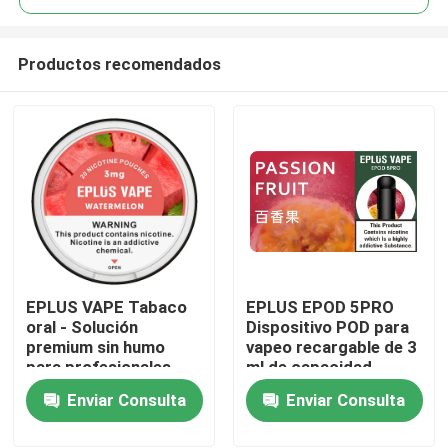
Productos recomendados
EPLUS VAPE Tabaco
EPLUS EPOD 5PRO
Inicio
oral - Solución
Dispositivo POD para
premium sin humo
vapeo recargable de 3
para profesionales
ml de capacidad
Productos
exigentes
líquida 20 mg/ml de
Enviar Consulta
Enviar Consulta
nicotina
Videos