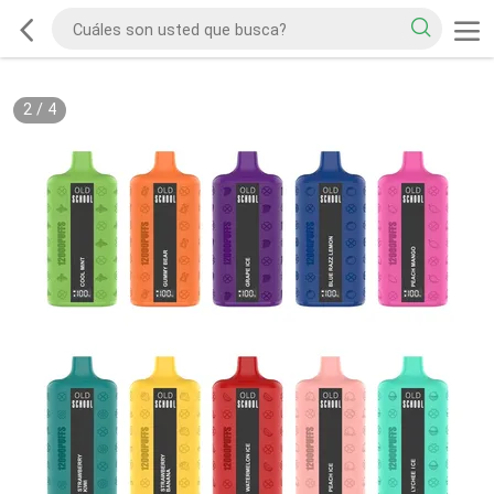
2
/
4