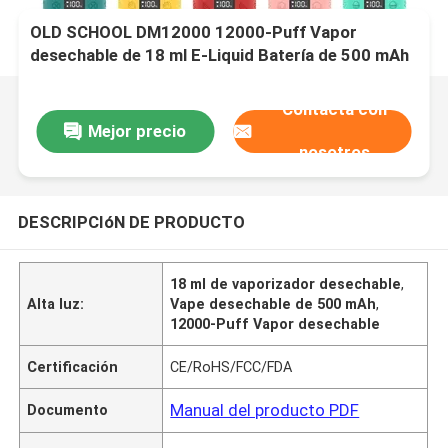
OLD SCHOOL DM12000 12000-Puff Vapor
desechable de 18 ml E-Liquid Batería de 500 mAh
y bobina de malla de 1.2Ω con puerto de carga
tipo C
Contacta con
Mejor precio
nosotros
DESCRIPCIóN DE PRODUCTO
18 ml de vaporizador desechable
,
Alta luz:
Vape desechable de 500 mAh
,
12000-Puff Vapor desechable
Certificación
CE/RoHS/FCC/FDA
Manual del producto PDF
Documento