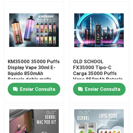
KM35000 35000 Puffs
OLD SCHOOL
Display Vape 30ml E-
FX35000 Tipo-C
líquido 850mAh
Carga 35000 Puffs
Batería doble malla
Vape 850mAh Batería
bobina flujo de aire
Doble malla bobina
Enviar Consulta
Enviar Consulta
ajustable
ajustable flujo de aire
Inicio
sabor 10 sabores
Productos
Videos