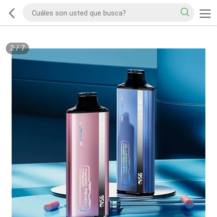
2
/
7