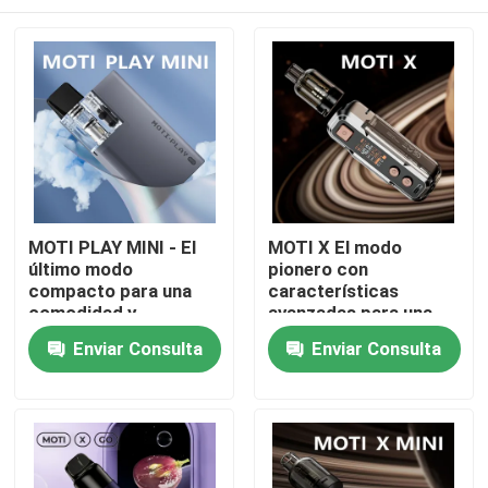
MOTI PLAY MINI - El
MOTI X El modo
último modo
pionero con
compacto para una
características
comodidad y
avanzadas para una
rendimiento de vapeo
experiencia de vapeo
Inicio
Enviar Consulta
Enviar Consulta
sin igual
sin precedentes
Productos
Videos