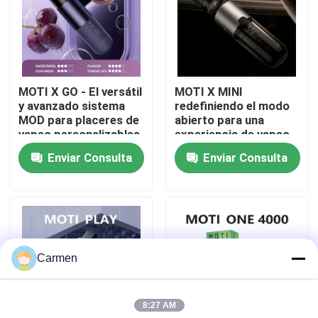
Sobre nosotros
Visita a la fábrica
MOTI X GO - El versátil
MOTI X MINI
y avanzado sistema
redefiniendo el modo
MOD para placeres de
abierto para una
Control de Calidad
vapeo personalizables
experiencia de vapeo
mejorada
Enviar Consulta
Enviar Consulta
Contacto
Solicitar una cotización
Carmen
Vozol Vape
8:27 AM
ELFBAR Vape